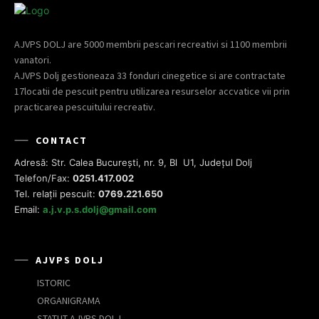
AJVPS DOLJ are 5000 membrii pescari recreativi si 1100 membrii
vanatori.
AJVPS Dolj gestioneaza 33 fonduri cinegetice si are contractate
17locatii de pescuit pentru utilizarea resurselor accvatice vii prin
practicarea pescuitului recreativ.
CONTACT
Adresă: Str. Calea București, nr. 9, Bl U1, Județul Dolj
Telefon/Fax:
0251.417.002
Tel. relații pescuit:
0769.221.650
Email:
a.j.v.p.s.dolj@gmail.com
AJVPS DOLJ
ISTORIC
ORGANIGRAMA
STATUT AJVPS DOLJ