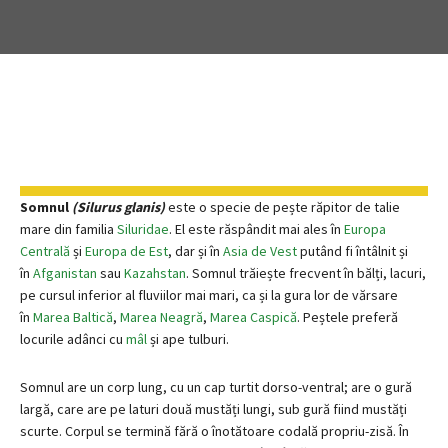
Somnul
(Silurus glanis)
este o specie de pește răpitor de talie
mare din familia
Siluridae
. El este răspândit mai ales în
Europa
Centrală
și
Europa de Est
, dar și în
Asia de Vest
putând fi întâlnit și
în
Afganistan
sau
Kazahstan
. Somnul trăiește frecvent în bălți, lacuri,
pe cursul inferior al fluviilor mai mari, ca și la gura lor de vărsare
în
Marea Baltică
,
Marea Neagră
,
Marea Caspică
. Peștele preferă
locurile adânci cu
mâl
și ape tulburi.
Somnul are un corp lung, cu un cap turtit dorso-ventral; are o gură
largă, care are pe laturi două mustăți lungi, sub gură fiind mustăți
scurte. Corpul se termină fără o înotătoare codală propriu-zisă. În