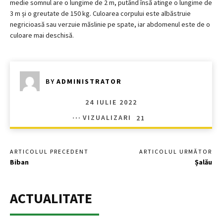
medie somnul are o lungime de 2 m, putând însă atinge o lungime de
3 m și o greutate de 150 kg. Culoarea corpului este albăstruie
negricioasă sau verzuie măslinie pe spate, iar abdomenul este de o
culoare mai deschisă.
BY
ADMINISTRATOR
24 IULIE 2022
VIZUALIZARI
21
ARTICOLUL PRECEDENT
ARTICOLUL URMĂTOR
Biban
Șalău
ACTUALITATE