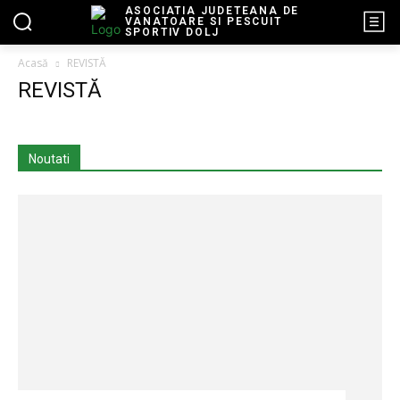
ASOCIATIA JUDETEANA DE
VANATOARE SI PESCUIT
SPORTIV DOLJ
Acasă
REVISTĂ
REVISTĂ
Noutati