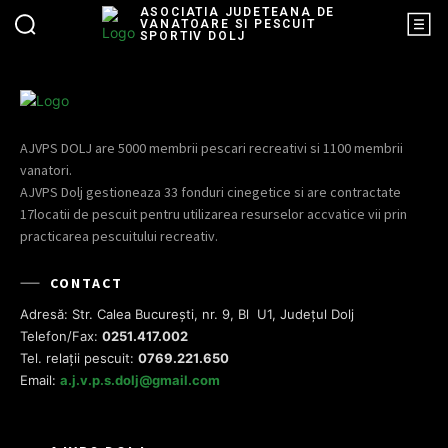
ASOCIATIA JUDETEANA DE
VANATOARE SI PESCUIT
SPORTIV DOLJ
AJVPS DOLJ are 5000 membrii pescari recreativi si 1100 membrii
vanatori.
AJVPS Dolj gestioneaza 33 fonduri cinegetice si are contractate
17locatii de pescuit pentru utilizarea resurselor accvatice vii prin
practicarea pescuitului recreativ.
CONTACT
Adresă: Str. Calea București, nr. 9, Bl U1, Județul Dolj
Telefon/Fax:
0251.417.002
Tel. relații pescuit:
0769.221.650
Email:
a.j.v.p.s.dolj@gmail.com