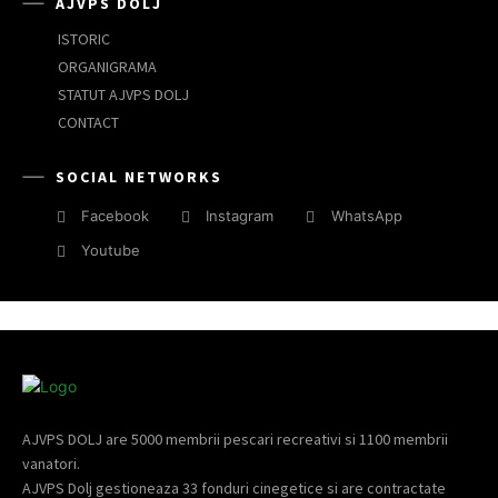
AJVPS DOLJ
ISTORIC
ORGANIGRAMA
STATUT AJVPS DOLJ
CONTACT
SOCIAL NETWORKS
Facebook
Instagram
WhatsApp
Youtube
AJVPS DOLJ are 5000 membrii pescari recreativi si 1100 membrii
vanatori.
AJVPS Dolj gestioneaza 33 fonduri cinegetice si are contractate